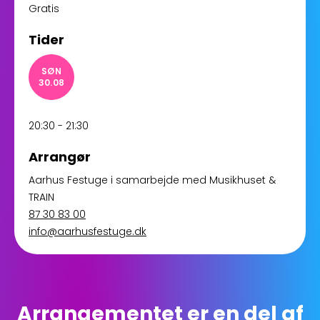
Gratis
Tider
SØN
30.08
20:30 - 21:30
Arrangør
Aarhus Festuge i samarbejde med Musikhuset &
TRAIN
87 30 83 00
info@aarhusfestuge.dk
Arrangementet er en del af