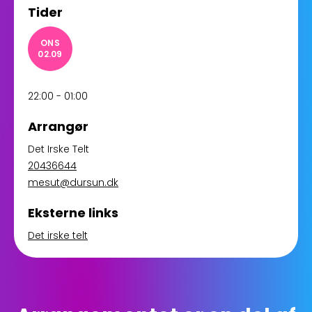
Tider
ONS
02.09
22:00 - 01:00
Arrangør
Det Irske Telt
20436644
mesut@dursun.dk
Eksterne links
Det irske telt