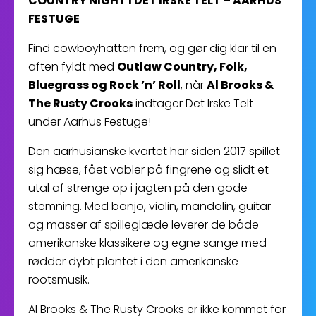
COUNTRY NIGHT I DET IRSKE TELT – AARHUS
FESTUGE
Find cowboyhatten frem, og gør dig klar til en
aften fyldt med
Outlaw Country, Folk,
Bluegrass og Rock ’n’ Roll
, når
Al Brooks &
The Rusty Crooks
indtager Det Irske Telt
under Aarhus Festuge!
Den aarhusianske kvartet har siden 2017 spillet
sig hæse, fået vabler på fingrene og slidt et
utal af strenge op i jagten på den gode
stemning. Med banjo, violin, mandolin, guitar
og masser af spilleglæde leverer de både
amerikanske klassikere og egne sange med
rødder dybt plantet i den amerikanske
rootsmusik.
Al Brooks & The Rusty Crooks er ikke kommet for