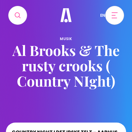
EN
MUSIK
Al Brooks & The
rusty crooks (
Country NIght)