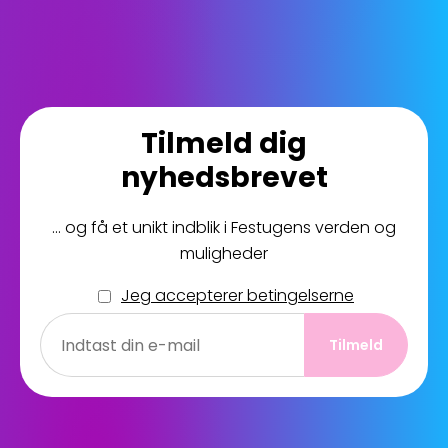
Tilmeld dig
nyhedsbrevet
... og få et unikt indblik i Festugens verden og
muligheder
Jeg accepterer betingelserne
Jeg accepterer betingelserne
Indtast din e-mail
Tilmeld
Tilmeld