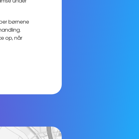
bamse under
lper børnene
handling.
ke op, når