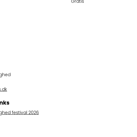
Gratis
ighed
.dk
inks
ghed festival 2026