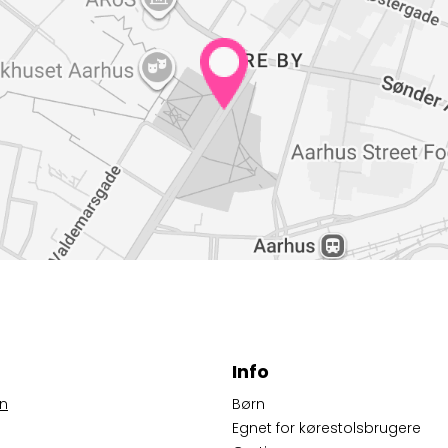
Info
n
Børn
Egnet for kørestolsbrugere