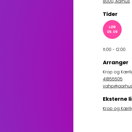
8000, Aarhus
Tider
LØR
05.09
11:00 - 12:00
Arrangør
Krop og Kærl
41855505
vahp@aarhus
Eksterne l
Krop og Kærli