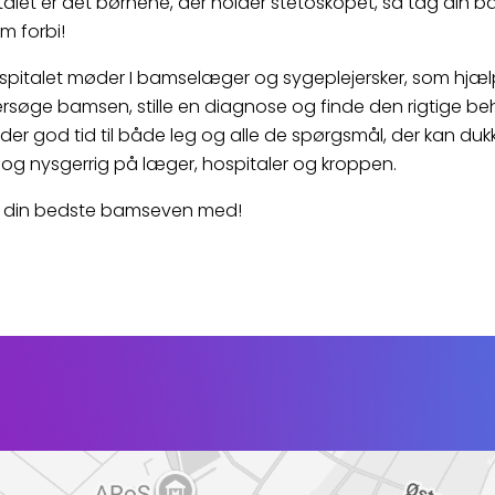
let er det børnene, der holder stetoskopet, så tag din 
m forbi!
pitalet møder I bamselæger og sygeplejersker, som hjæ
søge bamsen, stille en diagnose og finde den rigtige be
 der god tid til både leg og alle de spørgsmål, der kan duk
og nysgerrig på læger, hospitaler og kroppen.
e din bedste bamseven med!