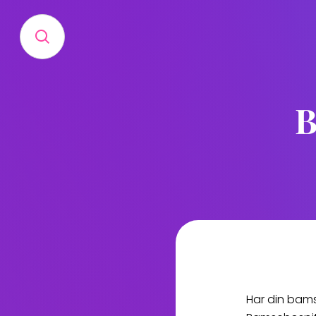
B
Har din bams