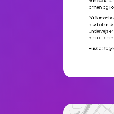
Bamsehospita
armen og ko
På Bamsehos
med at under
Undervejs er
man er barn 
Husk at tag