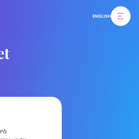
ENGLISH
et
 På