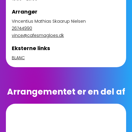
Arrangør
Vincentius Mathias Skaarup Nielsen
26744990
vince@cafesmagloes.dk
Eksterne links
BLANC
Arrangementet er en del af