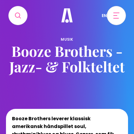
EN
MUSIK
Booze Brothers -
Jazz- & Folkteltet
Booze Brothers leverer klassisk
amerikansk håndspillet soul,