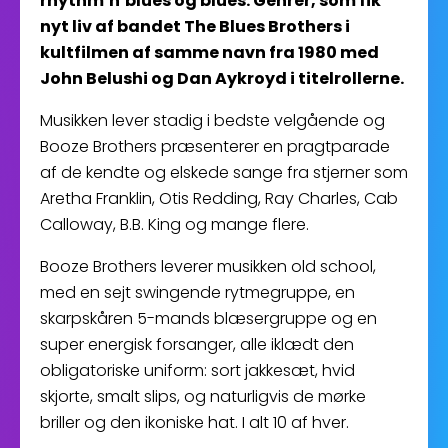
rhythm’n’blues og blues. Genrer, som fik
nyt liv af bandet The Blues Brothers i
kultfilmen af samme navn fra 1980 med
John Belushi og Dan Aykroyd i titelrollerne.
Musikken lever stadig i bedste velgående og
Booze Brothers præsenterer en pragtparade
af de kendte og elskede sange fra stjerner som
Aretha Franklin, Otis Redding, Ray Charles, Cab
Calloway, B.B. King og mange flere.
Booze Brothers leverer musikken old school,
med en sejt swingende rytmegruppe, en
skarpskåren 5-mands blæsergruppe og en
super energisk forsanger, alle iklædt den
obligatoriske uniform: sort jakkesæt, hvid
skjorte, smalt slips, og naturligvis de mørke
briller og den ikoniske hat. I alt 10 af hver.