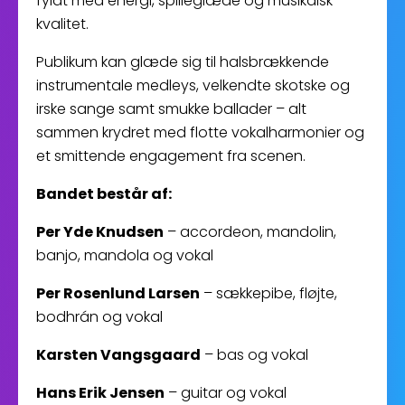
fyldt med energi, spilleglæde og musikalsk
kvalitet.
Publikum kan glæde sig til halsbrækkende
instrumentale medleys, velkendte skotske og
irske sange samt smukke ballader – alt
sammen krydret med flotte vokalharmonier og
et smittende engagement fra scenen.
Bandet består af:
Per Yde Knudsen
– accordeon, mandolin,
banjo, mandola og vokal
Per Rosenlund Larsen
– sækkepibe, fløjte,
bodhrán og vokal
Karsten Vangsgaard
– bas og vokal
Hans Erik Jensen
– guitar og vokal