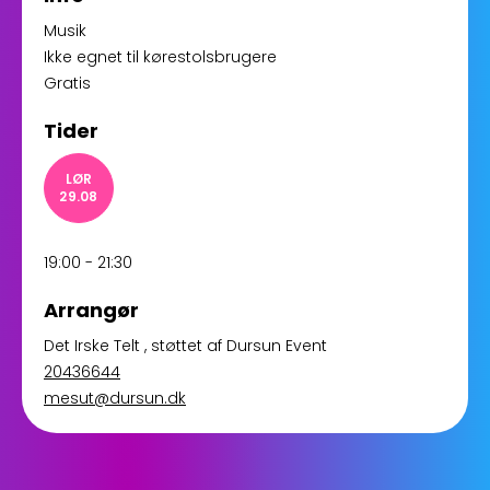
Musik
Ikke egnet til kørestolsbrugere
Gratis
Tider
LØR
29.08
19:00 - 21:30
Arrangør
Det Irske Telt
, støttet af
Dursun Event
20436644
mesut@dursun.dk