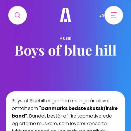
EN
MUSIK
Boys of blue hill
Boys of Bluehill er gennem mange år blevet
omtalt som
"Danmarks bedste skotsk/irske
band"
. Bandet består af fire topmotiverede
og erfarne musikere, som leverer koncerter