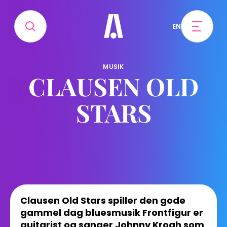
EN
MUSIK
CLAUSEN OLD
STARS
Clausen Old Stars spiller den gode
gammel dag bluesmusik Frontfigur er
guitarist og sanger Johnny Krogh som