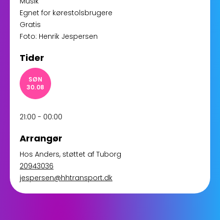
Musik
Egnet for kørestolsbrugere
Gratis
Foto: Henrik Jespersen
Tider
SØN
30.08
21:00 - 00:00
Arrangør
Hos Anders
, støttet af
Tuborg
20943036
jespersen@hhtransport.dk