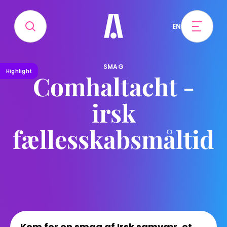
EN
SMAG
Highlight
Comhaltacht -
irsk
fællesskabsmåltid
Kom for en smag af Irsk samvær, et