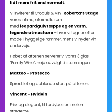
lidt mere frit end normalt.
Vi inviterer til Croquis & Vin i
Roberta’s Stage
–
vores intime, uformelle rum
med
leopardgulvtæppe og en varm,
legende atmosfære
– hvor vi tegner efter
model i hyggelige rammer, mens vi nyder vin
undervejs.
I løbet af aftenen serverer vi vores 3 glas
“Family Wine”, nøje udvalgt til stemningen:
Matteo – Prosecco
Sprød, let og boblende start på aftenen.
Vincent – Hvidvin
Frisk og elegant, til fordybelsen mellem
stregerne.