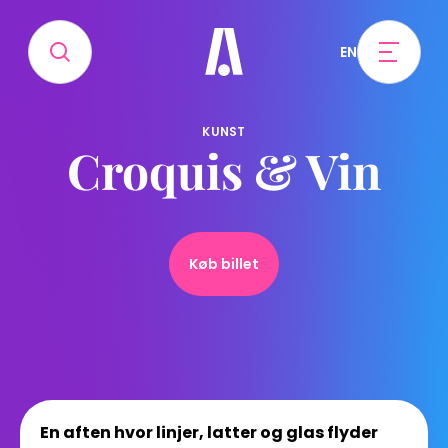
EN
KUNST
Croquis & Vin
Køb billet
En aften hvor linjer, latter og glas flyder