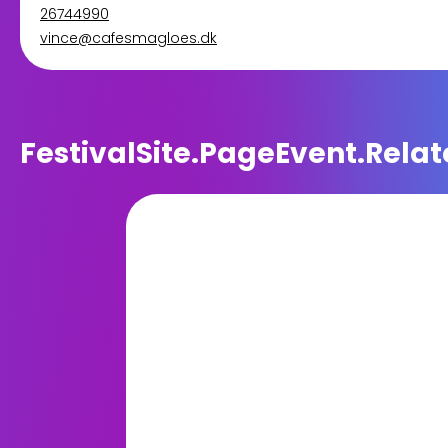
26744990
vince@cafesmagloes.dk
FestivalSite.PageEvent.Relat