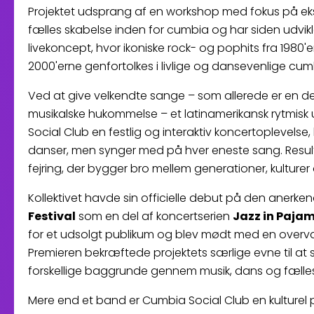
Projektet udsprang af en workshop med fokus på ek
fælles skabelse inden for cumbia og har siden udviklet
livekoncept, hvor ikoniske rock- og pophits fra 1980'
2000'erne genfortolkes i livlige og dansevenlige cum
Ved at give velkendte sange – som allerede er en de
musikalske hukommelse – et latinamerikansk rytmisk
Social Club en festlig og interaktiv koncertoplevelse,
danser, men synger med på hver eneste sang. Result
fejring, der bygger bro mellem generationer, kulture
Kollektivet havde sin officielle debut på den anerke
Festival
som en del af koncertserien
Jazz in Paja
for et udsolgt publikum og blev mødt med en overv
Premieren bekræftede projektets særlige evne til a
forskellige baggrunde gennem musik, dans og fælle
Mere end et band er Cumbia Social Club en kulturel p