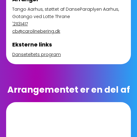
Tango Aarhus
, støttet af
DanseParaplyen Aarhus,
Gotango ved Lotte Thrane
'21131417
cb@carolinebering.dk
Eksterne links
Danseteltets program
Arrangementet er en del af