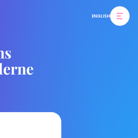
ENGLISH
ns
derne