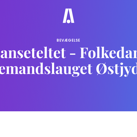
BEVÆGELSE
anseteltet - Folkeda
lemandslauget Østjy