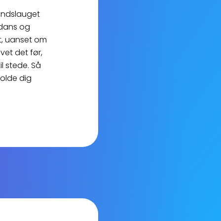
mandslauget
kedans og
t, uanset om
vet det før,
il stede. Så
holde dig