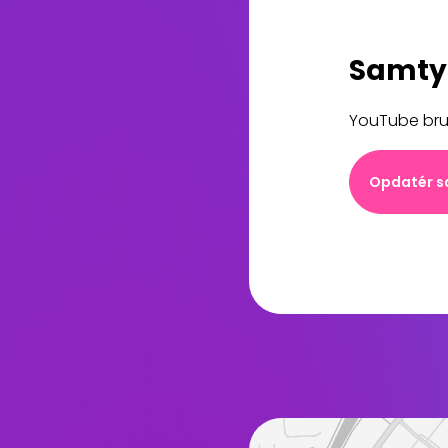
Samtyk
YouTube brug
Opdatér s