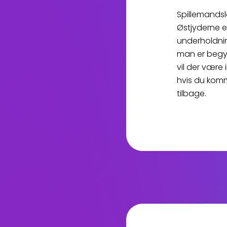
Spillemandsl
Østjyderne er
underholdni
man er begyn
vil der være 
hvis du komme
tilbage.