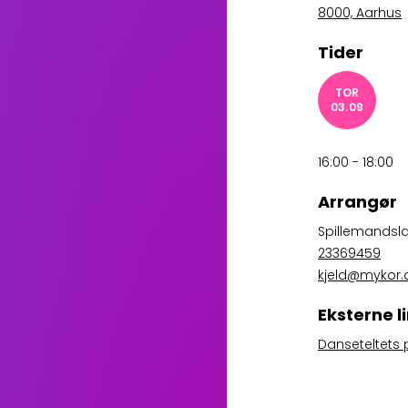
8000, Aarhus
Tider
TOR
03.09
16:00 - 18:00
Arrangør
Spillemandsl
23369459
kjeld@mykor.
Eksterne l
Danseteltets