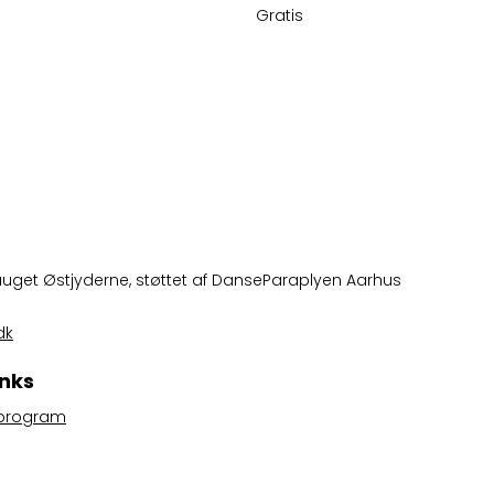
Gratis
auget Østjyderne
, støttet af
DanseParaplyen Aarhus
dk
inks
 program