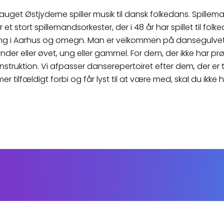
auget Østjyderne spiller musik til dansk folkedans. Spille
 et stort spillemandsorkester, der i 48 år har spillet til fol
ng i Aarhus og omegn. Man er velkommen på dansegulve
der eller øvet, ung eller gammel. For dem, der ikke har prø
instruktion. Vi afpasser danserepertoiret efter dem, der er t
r tilfældigt forbi og får lyst til at være med, skal du ikke 