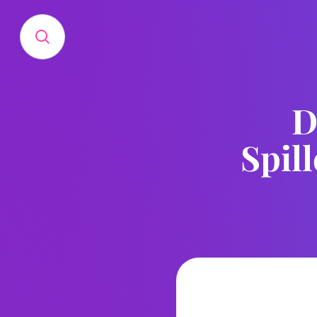
D
Spil