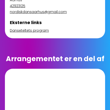
Aarhus
42923125
nordiskdansaarhus@gmail.com
Eksterne links
Danseteltets program
Arrangementet er en del af