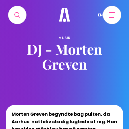
EN
MUSIK
DJ - Morten
Greven
Morten Greven begyndte bag pulten, da
Aarhus' natteliv stadig lugtede af røg. Han