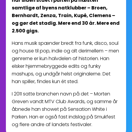
har siden stået i pulten på næsten
samtlige af byens natklubber – Broen,
Bernhardt, Zenza, Train, Kupé, Clemens –
og gør det stadig. Mere end 30 år. Mere end
2.500 gigs.
Hans musik spænder bredt fra funk, disco, soul
og house til pop, indie og alt derimellem – men
genrerne er kun halvdelen af historien. Han
elsker hjemmebryggede edits og funky
mashups, og undgår helst originalerne. Det
han spiller, findes kun ét sted.
I 2011 satte branchen navn på det – Morten
Greven vandt MTV Club Awards, og samme år
åbnede han showet på Sensation White i
Parken. Han er også fast indslag på Smukfest
og flere andre af landets festivaler.