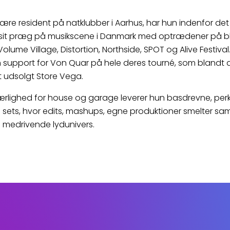
ære resident på natklubber i Aarhus, har hun indenfor det
t sit præg på musikscene i Danmark med optrædener på b
Volume Village, Distortion, Northside, SPOT og Alive Festival.
 support for Von Quar på hele deres tourné, som blandt
et udsolgt Store Vega.
rlighed for house og garage leverer hun basdrevne, perk
 sets, hvor edits, mashups, egne produktioner smelter sa
 medrivende lydunivers.