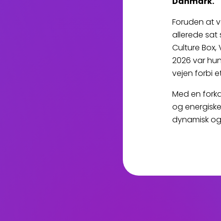
Danmark.
Foruden at v
allerede sa
Culture Box, 
2026 var hun
vejen forbi 
Med en forkæ
og energiske
dynamisk og