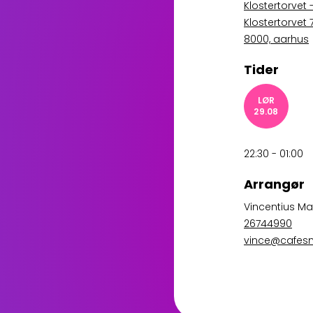
Klostertorvet 
Klostertorvet
8000, aarhus
Tider
LØR
29.08
22:30 - 01:00
Arrangør
Vincentius Ma
26744990
vince@cafes