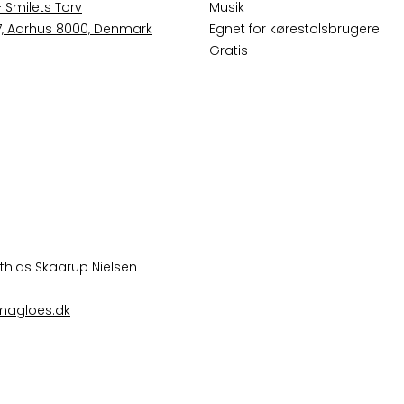
- Smilets Torv
Musik
 7, Aarhus 8000, Denmark
Egnet for kørestolsbrugere
Gratis
thias Skaarup Nielsen
magloes.dk