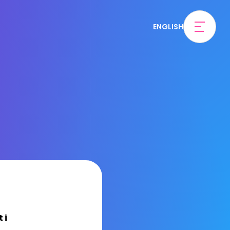
ENGLISH
 i