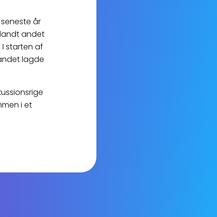
 seneste år
landt andet
 I starten af
 andet lagde
ussionsrige
mmen i et