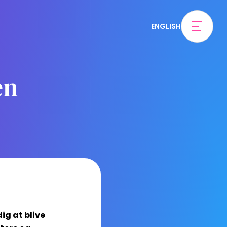
ENGLISH
en
ig at blive