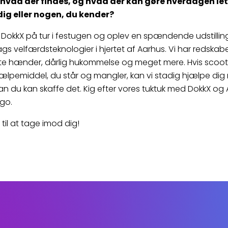
 hvad der findes, og hvad der kan gøre hverdagen le
 dig eller nogen, du kender?
 DokkX på tur i festugen og oplev en spændende udstilli
lags velfærdsteknologier i hjertet af Aarhus. Vi har redskabe
te hænder, dårlig hukommelse og meget mere. Hvis scoote
ælpemiddel, du står og mangler, kan vi stadig hjælpe dig
an du kan skaffe det. Kig efter vores tuktuk med DokkX og
ogo.
 til at tage imod dig!