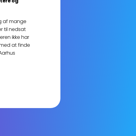
ttere og
ng af mange
r til nedsat
ren ikke har
 med at finde
 Aarhus