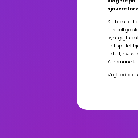
klogere på,
sjovere for
Så kom forbi
forskellige s
syn, gigtram
netop det hj
ud af, hvord
Kommune l
Vi glæder os