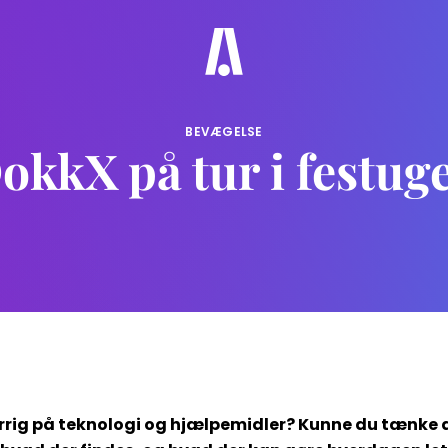
BEVÆGELSE
okkX på tur i festug
rrig på teknologi og hjælpemidler? Kunne du tænke d