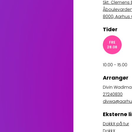
Skt. Clemens 
Åboulevarden
8000, Aarhus
Tider
FRE
28.08
10:00 - 15:00
Arrangør
Divin Wadim
27240830
divwa@aarhu
Eksterne l
DokkX på tur
DokkX