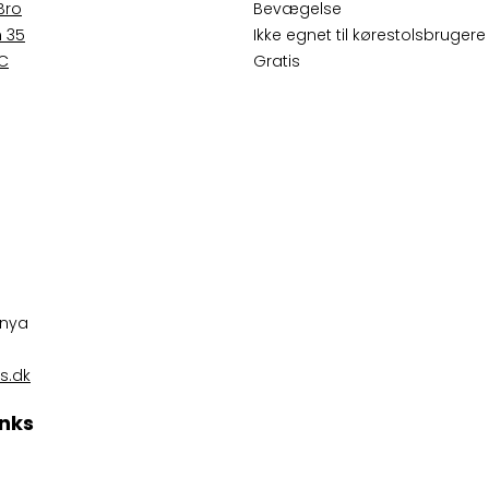
Bro
Bevægelse
 35
Ikke egnet til kørestolsbrugere
 C
Gratis
anya
s.dk
inks