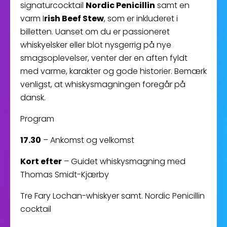
signaturcocktail
Nordic Penicillin
samt en
varm I
rish Beef Stew
, som er inkluderet i
billetten. Uanset om du er passioneret
whiskyelsker eller blot nysgerrig på nye
smagsoplevelser, venter der en aften fyldt
med varme, karakter og gode historier. Bemærk
venligst, at whiskysmagningen foregår på
dansk.
Program
17.30
– Ankomst og velkomst
Kort efter
– Guidet whiskysmagning med
Thomas Smidt-Kjærby
Tre Fary Lochan-whiskyer samt. Nordic Penicillin
cocktail