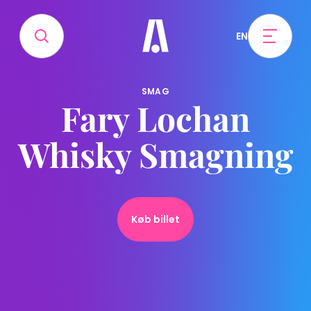
EN
SMAG
Fary Lochan
Whisky Smagning
Køb billet