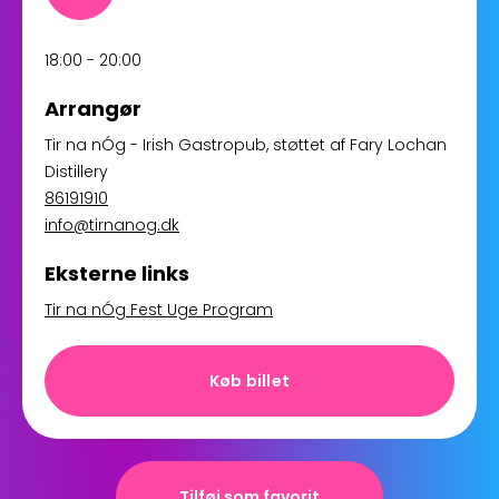
18:00 - 20:00
Arrangør
Tir na nÓg - Irish Gastropub
, støttet af
Fary Lochan
Distillery
86191910
info@tirnanog.dk
Eksterne links
Tir na nÓg Fest Uge Program
Køb billet
Tilføj som favorit