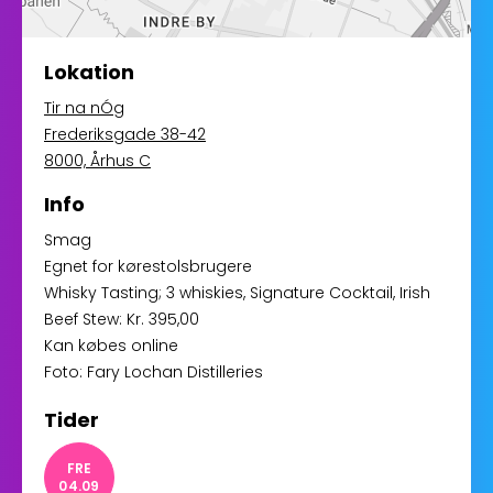
Lokation
Tir na nÓg
Frederiksgade 38-42
8000, Århus C
Info
Smag
Egnet for kørestolsbrugere
Whisky Tasting; 3 whiskies, Signature Cocktail, Irish
Beef Stew: Kr. 395,00
Kan købes online
Foto: Fary Lochan Distilleries
Tider
FRE
04.09