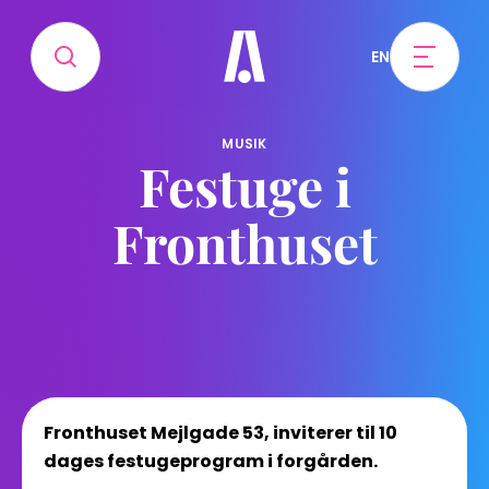
EN
MUSIK
Festuge i
Fronthuset
Fronthuset Mejlgade 53, inviterer til 10
dages festugeprogram i forgården.