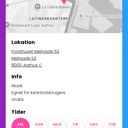
Lokation
Fronthuset Mejlgade 53
Mejlgade 53
8000, Aarhus C
Info
Musik
Egnet for kørestolsbrugere
Gratis
Tider
FRE
SØN
MAN
TIR
ONS
TOR