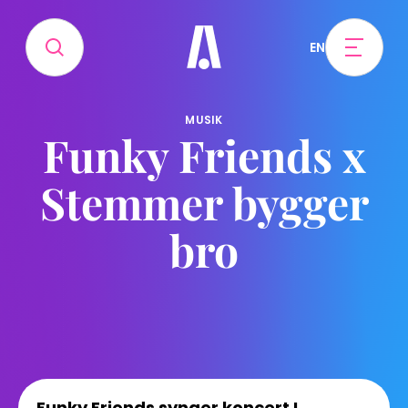
EN
MUSIK
Funky Friends x
Stemmer bygger
bro
Funky Friends synger koncert I