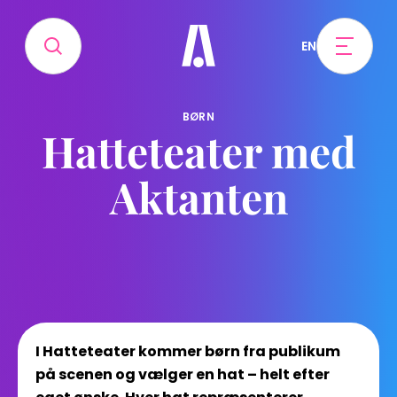
EN
BØRN
Hatteteater med
Aktanten
I Hatteteater kommer børn fra publikum
på scenen og vælger en hat – helt efter