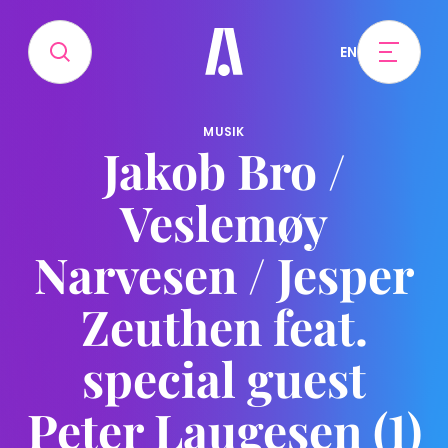
EN
MUSIK
Jakob Bro /
Veslemøy
Narvesen / Jesper
Zeuthen feat.
special guest
Peter Laugesen (1)