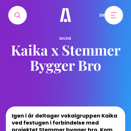
EN
MUSIK
Kaika x Stemmer
Bygger Bro
Igen i år deltager vokalgruppen Kaika
ved festugen i forbindelse med
projektet Stemmer bygger bro. Kom