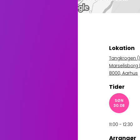
Lokation
Tangkrogen (1
Marselisborg 
8000, Aarhus
Tider
SØN
30.08
11:00 - 12:30
Arrangør