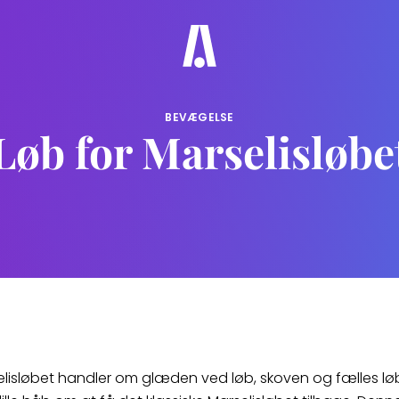
BEVÆGELSE
Løb for Marselisløbe
elisløbet handler om glæden ved løb, skoven og fælles lø