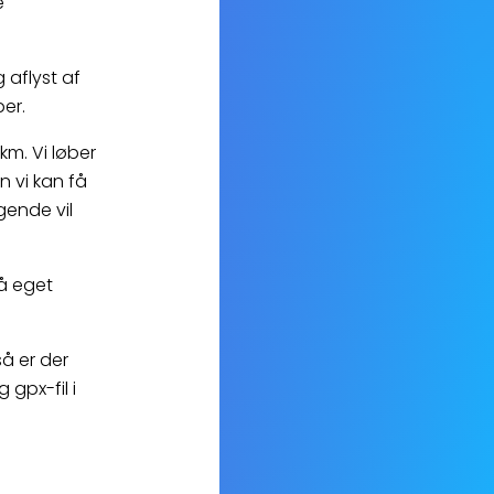
e
 aflyst af
er.
km. Vi løber
n vi kan få
gende vil
på eget
så er der
 gpx-fil i