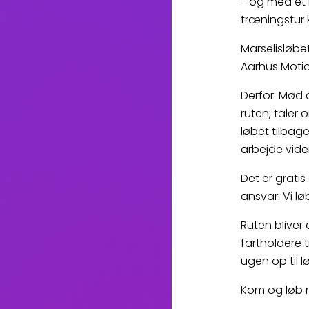
- og med et l
træningstur k
Marselisløbe
Aarhus Motio
Derfor: Mød o
ruten, taler
løbet tilbag
arbejde vide
Det er grati
ansvar. Vi l
Ruten bliver 
fartholdere t
ugen op til 
Kom og løb 