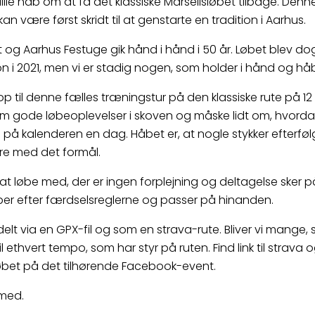
ille håb om at få det klassiske Marselisløbet tilbage. Denn
an være først skridt til at genstarte en tradition i Aarhus.
t og Aarhus Festuge gik hånd i hånd i 50 år. Løbet blev dog
n i 2021, men vi er stadig nogen, som holder i hånd og håb
p til denne fælles træningstur på den klassiske rute på 12 
 om gode løbeoplevelser i skoven og måske lidt om, hvorda
e på kalenderen en dag. Håbet er, at nogle stykker efterføl
re med det formål.
s at løbe med, der er ingen forplejning og deltagelse sker 
øber efter færdselsreglerne og passer på hinanden.
delt via en GPX-fil og som en strava-rute. Bliver vi mange, 
il ethvert tempo, som har styr på ruten. Find link til strava og
løbet på det tilhørende Facebook-event.
med.