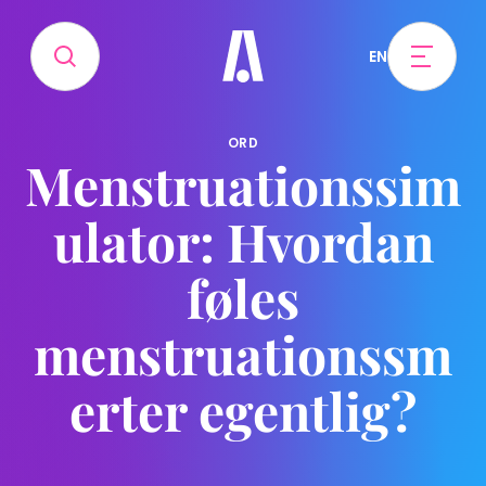
EN
ORD
Menstruationssim
ulator: Hvordan
føles
menstruationssm
erter egentlig?