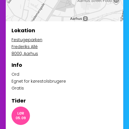
Lokation
Festugeparken
Frederiks Allé
8000, Aarhus
Info
Ord
Egnet for kørestolsbrugere
Gratis
Tider
LØR
05.09