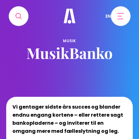
EN
MUSIK
MusikBanko
Vi gentager sidste års succes og blander
endnu engang kortene – eller rettere sagt
bankopladerne – og inviterer til en
omgang mere med fælleslytning og leg.