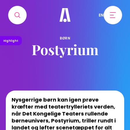
EN
BØRN
Highlight
Postyrium
Nysgerrige børn kan igen prøve
kræfter med teatertrylleriets verden,
når Det Kongelige Teaters rullende
børneunivers, Postyrium, triller rundt i
landet og løfter scenetæppet for alt