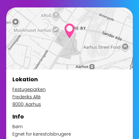
Lokation
Festugeparken
Frederiks Allé
8000, Aarhus
Info
Børn
Egnet for kørestolsbrugere