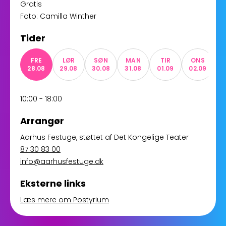
Gratis
Foto: Camilla Winther
Tider
FRE
LØR
SØN
MAN
TIR
ONS
28.08
29.08
30.08
31.08
01.09
02.09
0
10:00 - 18:00
Arrangør
Aarhus Festuge
, støttet af
Det Kongelige Teater
87 30 83 00
info@aarhusfestuge.dk
Eksterne links
Læs mere om Postyrium