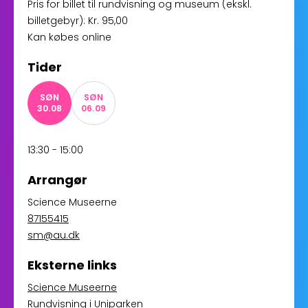
Pris for billet til rundvisning og museum (ekskl.
billetgebyr): Kr. 95,00
Kan købes online
Tider
SØN
SØN
30.08
06.09
13:30 - 15:00
Arrangør
Science Museerne
87155415
sm@au.dk
Eksterne links
Science Museerne
Rundvisning i Uniparken