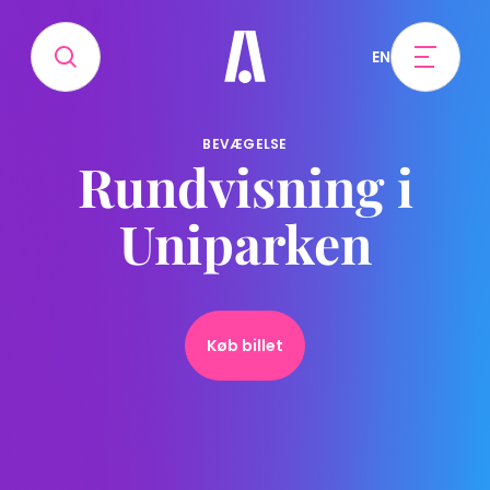
EN
BEVÆGELSE
Rundvisning i
Uniparken
Køb billet