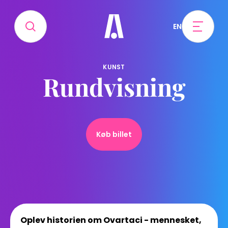
EN
KUNST
Rundvisning
Køb billet
Oplev historien om Ovartaci - mennesket,