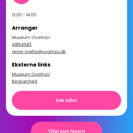
13:00 - 14:00
Arrangør
Museum Ovartaci
41854583
anne-mette@ovartaci.dk
Eksterne links
Museum Ovartaci
Begivenhed
Køb billet
Tilføj som favorit