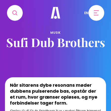
EN
MUSIK
Sufi Dub Brothers
Når sitarens dybe resonans møder
dubbens pulserende bas, opstår der
et rum, hvor grænser opløses, og nye
forbindelser tager form.