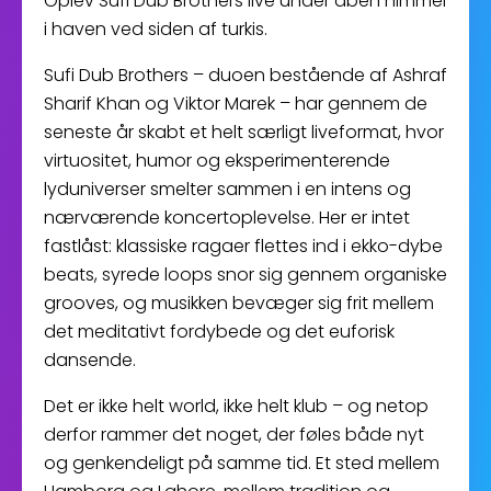
Oplev Sufi Dub Brothers live under åben himmel
i haven ved siden af turkis.
Sufi Dub Brothers – duoen bestående af Ashraf
Sharif Khan og Viktor Marek – har gennem de
seneste år skabt et helt særligt liveformat, hvor
virtuositet, humor og eksperimenterende
lyduniverser smelter sammen i en intens og
nærværende koncertoplevelse. Her er intet
fastlåst: klassiske ragaer flettes ind i ekko-dybe
beats, syrede loops snor sig gennem organiske
grooves, og musikken bevæger sig frit mellem
det meditativt fordybede og det euforisk
dansende.
Det er ikke helt world, ikke helt klub – og netop
derfor rammer det noget, der føles både nyt
og genkendeligt på samme tid. Et sted mellem