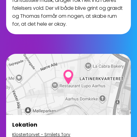
fantastiske musik, drager folk helt ind i deres
følelsers vold. Der vil både blive grint og grædt
og Thomas formår om nogen, at skabe rum
for, at det hele er okay.
Lokation
Klostertorvet - Smilets Torv