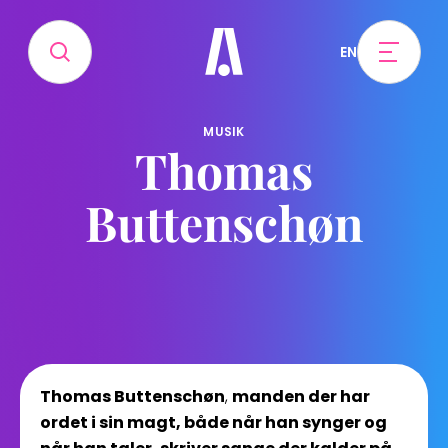
EN
MUSIK
Thomas
Buttenschøn
Thomas Buttenschøn
,
manden der har
ordet i sin magt, både når han synger og