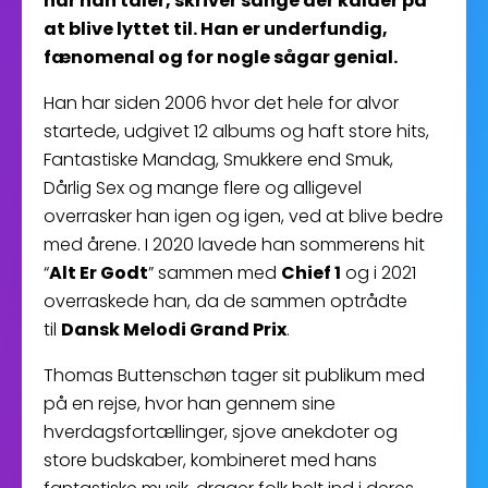
når han taler, skriver sange der kalder på
at blive lyttet til. Han er underfundig,
fænomenal og for nogle sågar genial.
Han har siden 2006 hvor det hele for alvor
startede, udgivet 12 albums og haft store hits,
Fantastiske Mandag, Smukkere end Smuk,
Dårlig Sex og mange flere og alligevel
overrasker han igen og igen, ved at blive bedre
med årene. I 2020 lavede han sommerens hit
“
Alt Er Godt
” sammen med
Chief 1
og i 2021
overraskede han, da de sammen optrådte
til
Dansk Melodi Grand Prix
.
Thomas Buttenschøn tager sit publikum med
på en rejse, hvor han gennem sine
hverdagsfortællinger, sjove anekdoter og
store budskaber, kombineret med hans