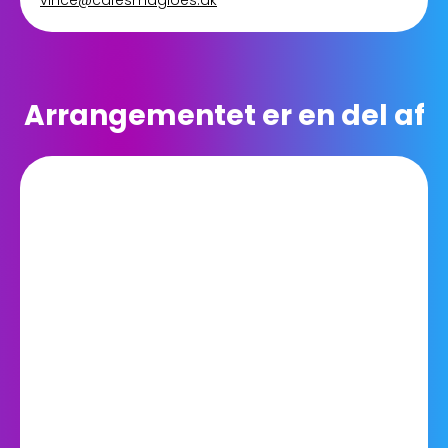
vince@cafesmagloes.dk
Arrangementet er en del af