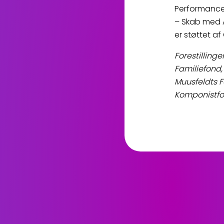
Performancek
– Skab med A
er støttet af
Forestilling
Familiefond
Muusfeldts F
Komponistfo