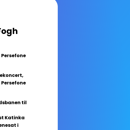
Fogh
m Persefone
ekoncert,
m Persefone
dsbanen til
st Katinka
enesat i