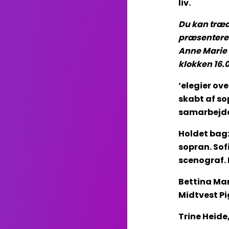
liv.
Du kan træde
præsenteres
Anne Marie 
klokken 16.0
‘elegier ove
skabt af so
samarbejde
Holdet bag
sopran. Sofi
scenograf. 
Bettina Mari
Midtvest Pi
Trine Heide