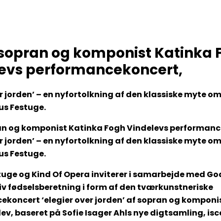
sopran og komponist Katinka 
evs performancekoncert,
er jorden’ – en nyfortolkning af den klassiske myte o
us Festuge.
an og komponist Katinka Fogh Vindelevs performanc
er jorden’ – en nyfortolkning af den klassiske myte o
us Festuge.
uge og Kind Of Opera inviterer i samarbejde med Go
iv fødselsberetning i form af den tværkunstneriske
koncert ‘elegier over jorden’ af sopran og komponi
ev, baseret på Sofie Isager Ahls nye digtsamling, isc