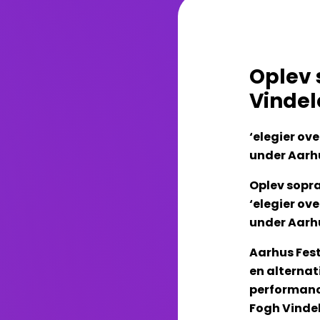
Oplev 
Vindel
‘elegier ov
under Aarh
Oplev sopr
‘elegier ov
under Aarh
Aarhus Fest
en alternat
performance
Fogh Vindel