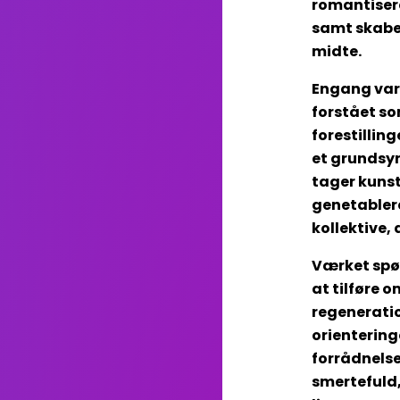
romantisere
samt skabe 
midte.
Engang var 
forstået s
forestillin
et grundsyn
tager kunst
genetablere
kollektive, 
Værket spør
at tilføre 
regeneratio
orientering
forrådnelse
smertefuld