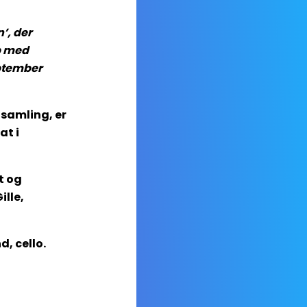
’, der
b med
eptember
tsamling, er
at i
t og
ille,
d, cello.