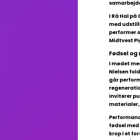
samarbejde
I Rå Hal p
med udstill
performer 
Midtvest Pi
Fødsel og
I mødet med
Nielsen fol
går perfor
regeneratio
inviterer p
materialer,
Performance
fødsel med 
krop i et fo