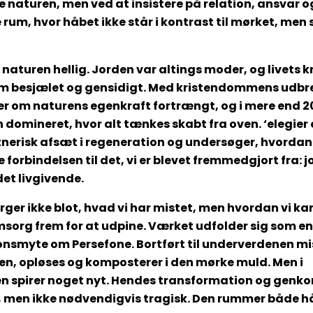
 naturen, men ved at insistere på relation, ansvar 
rum, hvor håbet ikke står i kontrast til mørket, men s
naturen hellig. Jorden var altings moder, og livets k
om besjælet og gensidigt. Med kristendommens udbre
ger om naturens egenkraft fortrængt, og i mere end 2
 domineret, hvor alt tænkes skabt fra oven. ‘elegier 
nerisk afsæt i regeneration og undersøger, hvordan
 forbindelsen til det, vi er blevet fremmedgjort fra: j
det livgivende.
ger ikke blot, hvad vi har mistet, men hvordan vi k
omsorg frem for at udpine. Værket udfolder sig som en
nsmyte om Persefone. Bortført til underverdenen mi
en, opløses og komposterer i den mørke muld. Men i
n spirer noget nyt. Hendes transformation og genko
, men ikke nødvendigvis tragisk. Den rummer både h