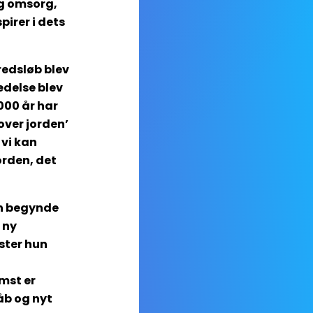
og omsorg,
pirer i dets
redsløb blev
delse blev
000 år har
over jorden’
 vi kan
orden, det
an begynde
 ny
ster hun
mst er
åb og nyt