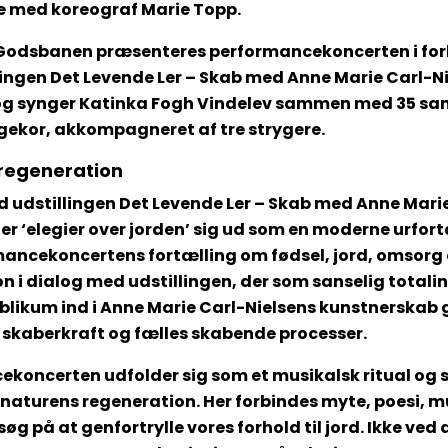
 med koreograf Marie Topp.
å Godsbanen præsenteres performancekoncerten i for
ingen Det Levende Ler – Skab med Anne Marie Carl-Ni
og synger Katinka Fogh Vindelev sammen med 35 san
gekor, akkompagneret af tre strygere.
 regeneration
 udstillingen Det Levende Ler – Skab med Anne Mari
der ‘elegier over jorden’ sig ud som en moderne urfort
mancekoncertens fortælling om fødsel, jord, omsorg
n i dialog med udstillingen, der som sanselig totali
ublikum ind i Anne Marie Carl-Nielsens kunstnerska
 skaberkraft og fælles skabende processer.
koncerten udfolder sig som et musikalsk ritual og si
naturens regeneration. Her forbindes myte, poesi, m
rsøg på at genfortrylle vores forhold til jord. Ikke ved 