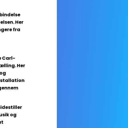
bindelse
elsen. Her
gere fra
e Carl-
ælling. Her
 og
nstallation
b gennem
destiller
usik og
at