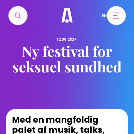
EN
12.06.2024
Ny festival for
seksuel sundhed
Med en mangfoldig
palet af musik, talks,